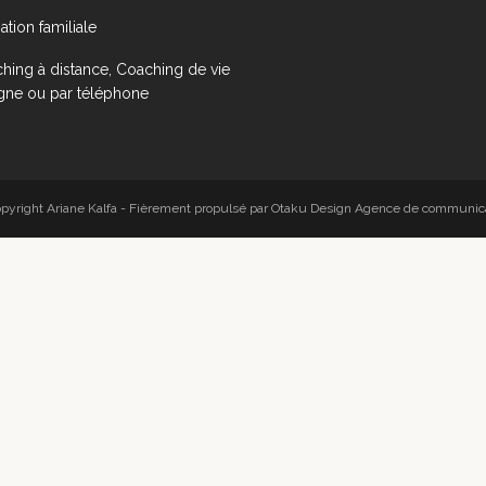
ation familiale
hing à distance, Coaching de vie
igne ou par téléphone
pyright Ariane Kalfa - Fièrement propulsé par Otaku Design
Agence de communica