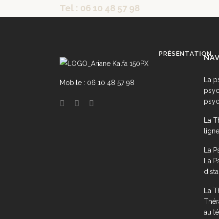
Tel : 06 10 48 57 98
PRÉSENTATION
NAV
La p
Mobile : 06 10 48 57 98
psyc
psyc
La T
lign
La P
La P
dist
La T
Thér
au t