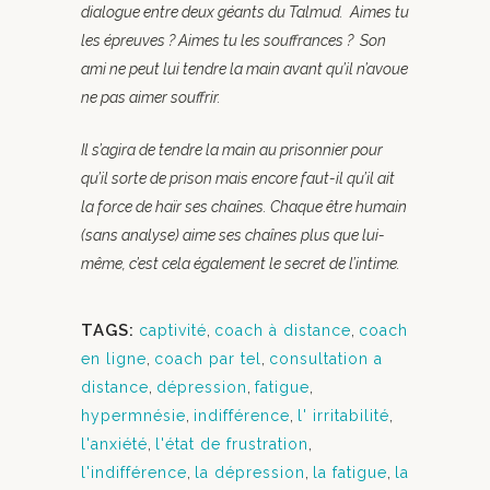
dialogue entre deux géants du Talmud. Aimes tu
les épreuves ? Aimes tu les souffrances ? Son
ami ne peut lui tendre la main avant qu’il n’avoue
ne pas aimer souffrir.
Il s’agira de tendre la main au prisonnier pour
qu’il sorte de prison mais encore faut-il qu’il ait
la force de haïr ses chaînes. Chaque être humain
(sans analyse) aime ses chaînes plus que lui-
même, c’est cela également le secret de l’intime.
TAGS:
captivité
,
coach à distance
,
coach
en ligne
,
coach par tel
,
consultation a
distance
,
dépression
,
fatigue
,
hypermnésie
,
indifférence
,
l' irritabilité
,
l'anxiété
,
l'état de frustration
,
l'indifférence
,
la dépression
,
la fatigue
,
la