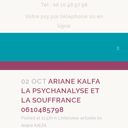
Tel : 06 10 48 57 98
Votre psy par téléphone ou en
ligne
02 OCT
ARIANE KALFA
LA PSYCHANALYSE ET
LA SOUFFRANCE
0610485798
Posted at 11:57h
in
L'Interview actuelle
by
Ariane KALFA