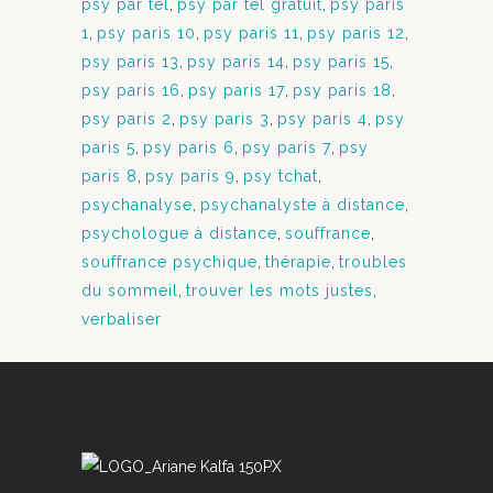
psy par tel
,
psy par tel gratuit
,
psy paris
1
,
psy paris 10
,
psy paris 11
,
psy paris 12
,
psy paris 13
,
psy paris 14
,
psy paris 15
,
psy paris 16
,
psy paris 17
,
psy paris 18
,
psy paris 2
,
psy paris 3
,
psy paris 4
,
psy
paris 5
,
psy paris 6
,
psy paris 7
,
psy
paris 8
,
psy paris 9
,
psy tchat
,
psychanalyse
,
psychanalyste à distance
,
psychologue à distance
,
souffrance
,
souffrance psychique
,
thérapie
,
troubles
du sommeil
,
trouver les mots justes
,
verbaliser