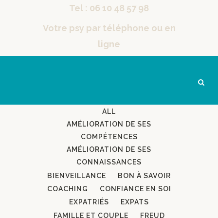
Tel : 06 10 48 57 98
Votre psy par téléphone ou en
ligne
ALL
AMÉLIORATION DE SES
COMPÉTENCES
AMÉLIORATION DE SES
CONNAISSANCES
BIENVEILLANCE
BON À SAVOIR
COACHING
CONFIANCE EN SOI
EXPATRIÉS
EXPATS
FAMILLE ET COUPLE
FREUD