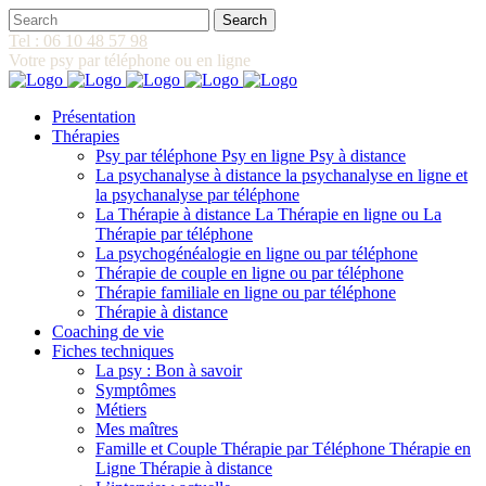
Tel : 06 10 48 57 98
Votre psy par téléphone ou en ligne
Présentation
Thérapies
Psy par téléphone Psy en ligne Psy à distance
La psychanalyse à distance la psychanalyse en ligne et
la psychanalyse par téléphone
La Thérapie à distance La Thérapie en ligne ou La
Thérapie par téléphone
La psychogénéalogie en ligne ou par téléphone
Thérapie de couple en ligne ou par téléphone
Thérapie familiale en ligne ou par téléphone
Thérapie à distance
Coaching de vie
Fiches techniques
La psy : Bon à savoir
Symptômes
Métiers
Mes maîtres
Famille et Couple Thérapie par Téléphone Thérapie en
Ligne Thérapie à distance