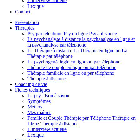
L’interview actuelle
Lexique
Contact
Présentation
Thérapies
Psy par téléphone Psy en ligne Psy à distance
La psychanalyse à distance la psychanalyse en ligne et
la psychanalyse par téléphone
La Thérapie à distance La Thérapie en ligne ou La
Thérapie par téléphone
La psychogénéalogie en ligne ou par téléphone
Thérapie de couple en ligne ou par téléphone
Thérapie familiale en ligne ou par téléphone
Thérapie à distance
Coaching de vie
Fiches techniques
La psy : Bon à savoir
Symptômes
Métiers
Mes maîtres
Famille et Couple Thérapie par Téléphone Thérapie en
Ligne Thérapie à distance
L’interview actuelle
Lexique