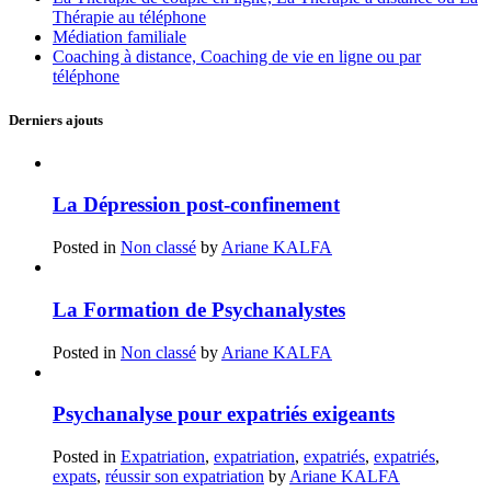
Thérapie au téléphone
Médiation familiale
Coaching à distance, Coaching de vie en ligne ou par
téléphone
Derniers ajouts
La Dépression post-confinement
Posted in
Non classé
by
Ariane KALFA
La Formation de Psychanalystes
Posted in
Non classé
by
Ariane KALFA
Psychanalyse pour expatriés exigeants
Posted in
Expatriation
,
expatriation
,
expatriés
,
expatriés
,
expats
,
réussir son expatriation
by
Ariane KALFA